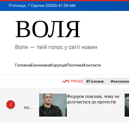
П
П’ятниця, 7 Серпня 2026
5
:
41
:
10
AM
е
р
ВОЛЯ
е
й
т
и
Воля — твій голос у світі новин
д
о
в
Головна
Економіка
Корупція
Політика
Контакти
м
і
с
В ТРЕНДІ
#Головне
#економі
т
у
а із
Федоров пояснив, чому не
долучається до протестів
дари по
за 6