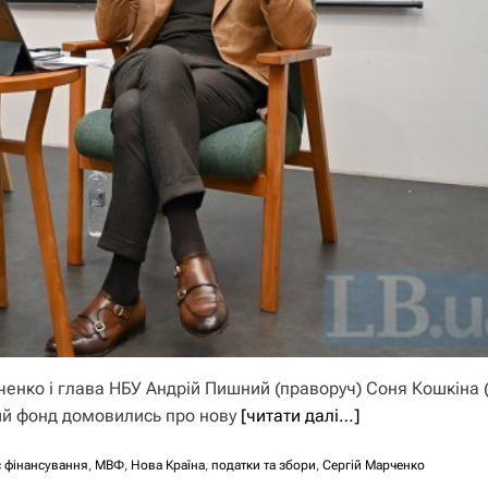
ченко і глава НБУ Андрій Пишний (праворуч) Соня Кошкіна 
ий фонд домовились про нову
[читати далі…]
 фінансування
,
МВФ
,
Нова Країна
,
податки та збори
,
Сергій Марченко