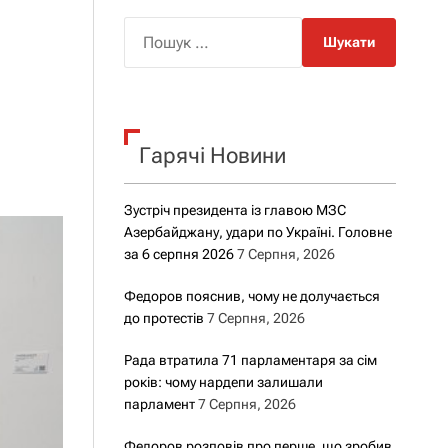
о
р
П
о
о
в
о
ш
г
у
о
р
к
е
Гарячі Новини
:
ж
и
м
у
Зустріч президента із главою МЗС
Азербайджану, удари по Україні. Головне
за 6 серпня 2026
7 Серпня, 2026
Федоров пояснив, чому не долучається
до протестів
7 Серпня, 2026
Рада втратила 71 парламентаря за сім
років: чому нардепи залишали
парламент
7 Серпня, 2026
Федоров розповів про перше, що зробив