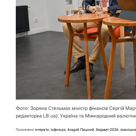
Фото: Зоряна Стельмах міністр фінансів Сергій Мар
редакторка LB.ua): Україна та Міжнародний валютн
Позначено
інтерв'ю
,
інфляція
,
Андрій Пишний
,
бюджет-2026
,
зовнішнє