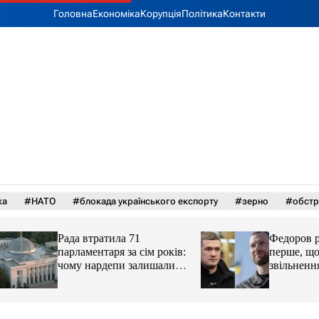
Головна
Економіка
Корупція
Політика
Контакти
ка
#НАТО
#блокада українського експорту
#зерно
#обстр
Рада втратила 71
Федоров розповів
парламентаря за сім років:
перше, що зробив
чому нардепи залишали
звільнення з Мін
парламент