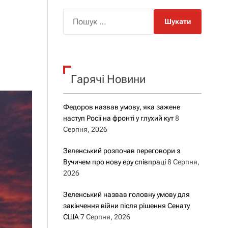
о
р
П
о
о
в
о
ш
г
у
о
р
к
е
Гарячі Новини
:
ж
и
м
у
Федоров назвав умову, яка зажене
наступ Росії на фронті у глухий кут
8
Серпня, 2026
Зеленський розпочав переговори з
Вучичем про нову еру співпраці
8 Серпня,
2026
Зеленський назвав головну умову для
закінчення війни після рішення Сенату
США
7 Серпня, 2026