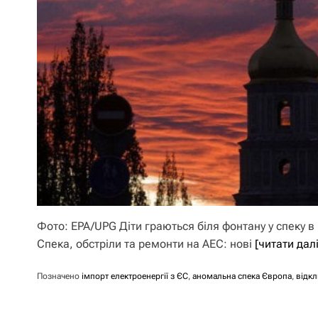
Фото: EPA/UPG Діти граються біля фонтану у спеку в 
Спека, обстріли та ремонти на АЕС: нові
[читати дал
Позначено
імпорт електроенергії з ЄС
,
аномальна спека Європа
,
відкл