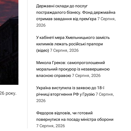
Державні склади до послуг
постраждалого бізнесу. Фонд держмайна
отримав завдання від прем’єра
7 Серпня,
2026
У кабінеті мера Хмельницького замість
килимків лежать російські прапори
(відео)
7 Серпня, 2026
Микола Греков: самопроголошений
моральний прокурор із незавершеною
власною справою
7 Серпня, 2026
Україна виступила із заявою до 18-ї
26 року.
річниці вторгнення РФ у Грузію
7 Серпня,
2026
Федоров відповів, чи готовий
повернутися на посаду міністра оборони
7 Серпня, 2026