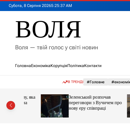
П
Субота, 8 Серпня 2026
5
:
25
:
39
AM
е
р
ВОЛЯ
е
й
т
и
Воля — твій голос у світі новин
д
о
в
Головна
Економіка
Корупція
Політика
Контакти
м
і
с
В ТРЕНДІ
#Головне
#економі
т
у
мову, яка
Зеленський розпочав
ії на
переговори з Вучичем про
кут
нову еру співпраці