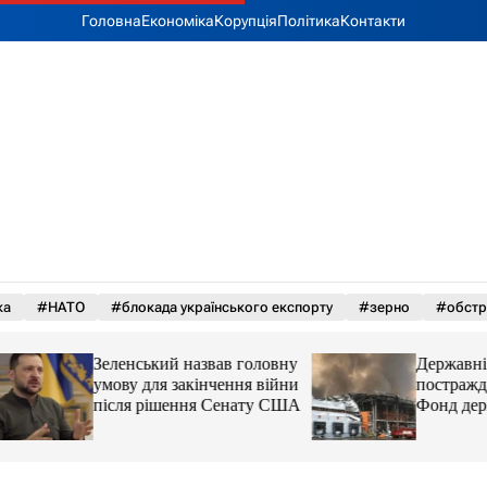
Головна
Економіка
Корупція
Політика
Контакти
ка
#НАТО
#блокада українського експорту
#зерно
#обстр
Зеленський назвав головну
Державні склади 
умову для закінчення війни
постраждалого біз
після рішення Сенату США
Фонд держмайна 
завдання від прем