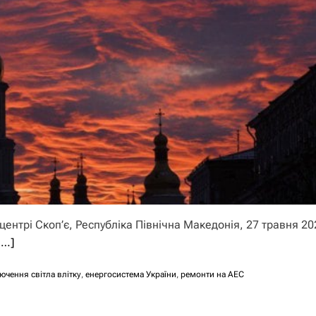
центрі Скоп’є, Республіка Північна Македонія, 27 травня 20
і…]
ючення світла влітку
,
енергосистема України
,
ремонти на АЕС