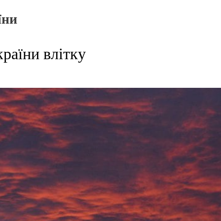
їни
раїни влітку