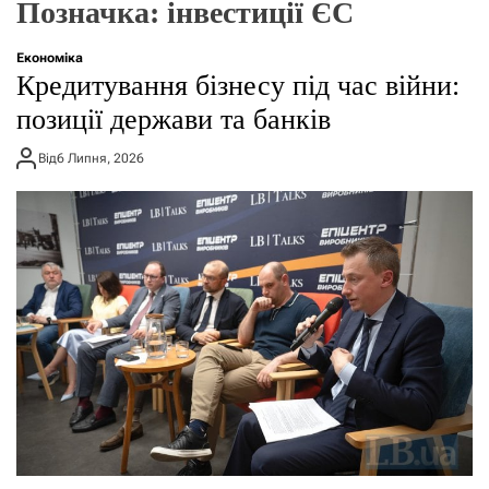
Позначка:
інвестиції ЄС
о
р
е
Економіка
ж
Кредитування бізнесу під час війни:
и
м
позиції держави та банків
у
Від
6 Липня, 2026