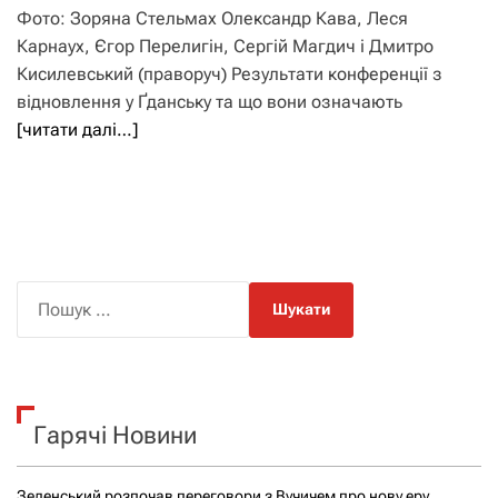
Фото: Зоряна Стельмах Олександр Кава, Леся
Карнаух, Єгор Перелигін, Сергій Магдич і Дмитро
Кисилевський (праворуч) Результати конференції з
відновлення у Ґданську та що вони означають
[читати далі…]
П
о
ш
у
к
Гарячі Новини
:
Зеленський розпочав переговори з Вучичем про нову еру