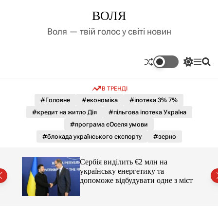
П
ВОЛЯ
е
р
Воля — твій голос у світі новин
е
й
т
П
М
П
и
е
е
о
д
р
н
ш
В ТРЕНДІ
е
ю
у
о
м
к
#Головне
#економіка
#іпотека 3% 7%
в
и
м
#кредит на житло Дія
#пільгова іпотека Україна
к
і
а
#програма єОселя умови
ч
с
#блокада українського експорту
#зерно
к
т
о
у
л
гучні
Сербія виділить €2 млн на
ь
українську енергетику та
о
допоможе відбудувати одне з міст
р
о
в
о
г