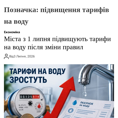
о
р
Позначка:
підвищення тарифів
е
ж
на воду
и
м
у
Економіка
Міста з 1 липня підвищують тарифи
на воду після зміни правил
Від
3 Липня, 2026