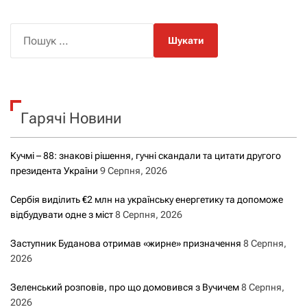
П
о
ш
у
к
Гарячі Новини
:
Кучмі – 88: знакові рішення, гучні скандали та цитати другого
президента України
9 Серпня, 2026
Сербія виділить €2 млн на українську енергетику та допоможе
відбудувати одне з міст
8 Серпня, 2026
Заступник Буданова отримав «жирне» призначення
8 Серпня,
2026
Зеленський розповів, про що домовився з Вучичем
8 Серпня,
2026