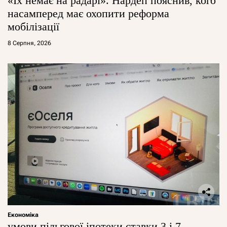
«Їх немає на радарі». Нардеп пояснив, кого
насамперед має охопити реформа
мобілізації
8 Серпня, 2026
Економіка
умови пільгової іпотеки ставки 3 і 7