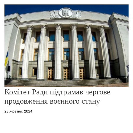
о
р
е
ж
и
м
у
Комітет Ради підтримав чергове
продовження воєнного стану
28 Жовтня, 2024