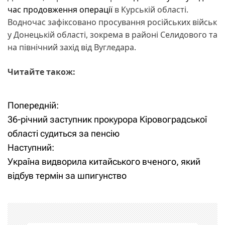
час продовження операції
в Курській області.
Водночас зафіксовано просування російських військ
у Донецькій області, зокрема в районі Селидового та
на північний захід від Вугледара.
Читайте також:
Попередній:
Н
36-річний заступник прокурора Кіровоградської
а
області судиться за пенсію
Наступний:
в
Україна видворила китайського вченого, який
і
відбув термін за шпигунство
г
а