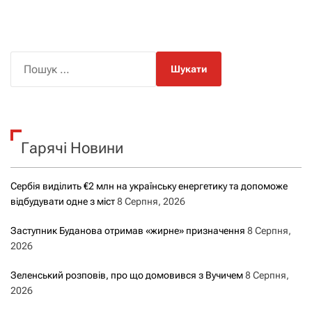
П
о
ш
у
к
Гарячі Новини
:
Сербія виділить €2 млн на українську енергетику та допоможе
відбудувати одне з міст
8 Серпня, 2026
Заступник Буданова отримав «жирне» призначення
8 Серпня,
2026
Зеленський розповів, про що домовився з Вучичем
8 Серпня,
2026