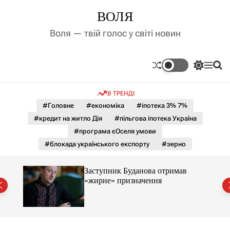
П
ВОЛЯ
е
р
Воля — твій голос у світі новин
е
й
т
П
М
П
и
е
е
о
д
р
н
ш
В ТРЕНДІ
е
ю
у
о
м
к
#Головне
#економіка
#іпотека 3% 7%
в
и
м
#кредит на житло Дія
#пільгова іпотека Україна
к
і
а
#програма єОселя умови
ч
с
#блокада українського експорту
#зерно
к
т
о
у
л
Заступник Буданова отримав
ь
«жирне» призначення
о
міст
р
о
в
о
г