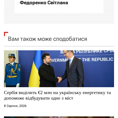
Федоренко Світлана
ц
і
я
Вам також може сподобатися
з
а
п
и
с
Сербія виділить €2 млн на українську енергетику та
і
допоможе відбудувати одне з міст
8 Серпня, 2026
в