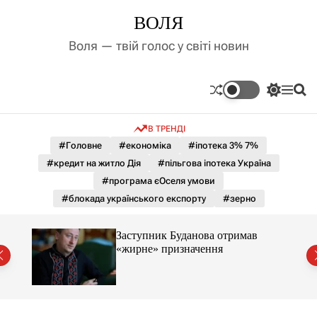
П
ВОЛЯ
е
р
Воля — твій голос у світі новин
е
й
т
П
М
П
и
е
е
о
д
р
н
ш
В ТРЕНДІ
е
ю
у
о
м
к
#Головне
#економіка
#іпотека 3% 7%
в
и
м
#кредит на житло Дія
#пільгова іпотека Україна
к
і
а
#програма єОселя умови
ч
с
#блокада українського експорту
#зерно
к
т
о
у
л
Заступник Буданова отримав
ь
«жирне» призначення
о
міст
р
о
в
о
г