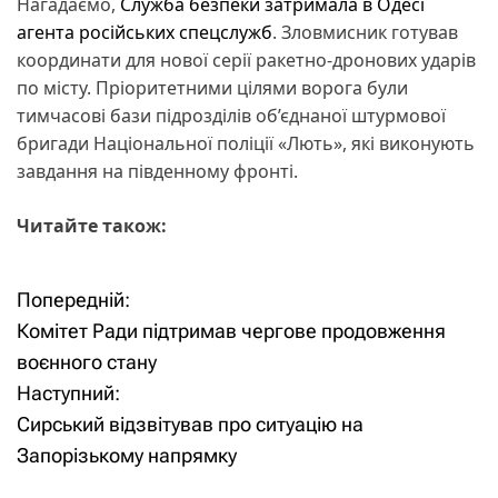
Нагадаємо,
Служба безпеки затримала в Одесі
агента російських спецслужб
. Зловмисник готував
координати для нової серії ракетно-дронових ударів
по місту. Пріоритетними цілями ворога були
тимчасові бази підрозділів об’єднаної штурмової
бригади Національної поліції «Лють», які виконують
завдання на південному фронті.
Читайте також:
Попередній:
Н
Комітет Ради підтримав чергове продовження
а
воєнного стану
Наступний:
в
Сирський відзвітував про ситуацію на
і
Запорізькому напрямку
г