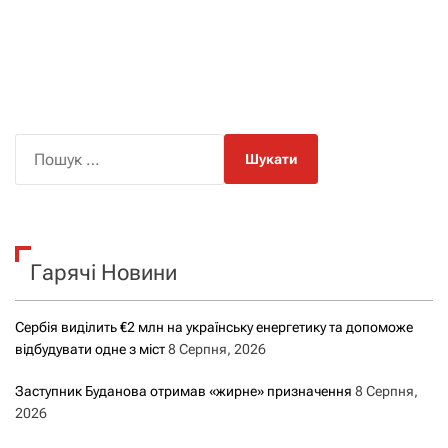
П
о
ш
у
к
Гарячі Новини
:
Сербія виділить €2 млн на українську енергетику та допоможе
відбудувати одне з міст
8 Серпня, 2026
Заступник Буданова отримав «жирне» призначення
8 Серпня,
2026