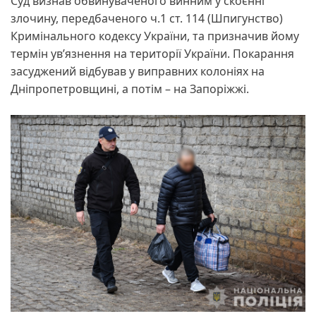
Суд визнав обвинуваченого винним у скоєнні
злочину, передбаченого ч.1 ст. 114 (Шпигунство)
Кримінального кодексу України, та призначив йому
термін ув’язнення на території України. Покарання
засуджений відбував у виправних колоніях на
Дніпропетровщині, а потім – на Запоріжжі.