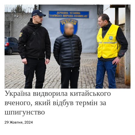
о
р
е
ж
и
м
у
Україна видворила китайського
вченого, який відбув термін за
шпигунство
29 Жовтня, 2024