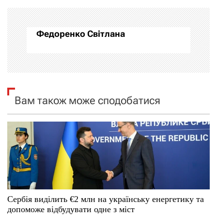
а
Федоренко Світлана
ц
і
я
Вам також може сподобатися
з
а
п
и
с
Сербія виділить €2 млн на українську енергетику та
і
допоможе відбудувати одне з міст