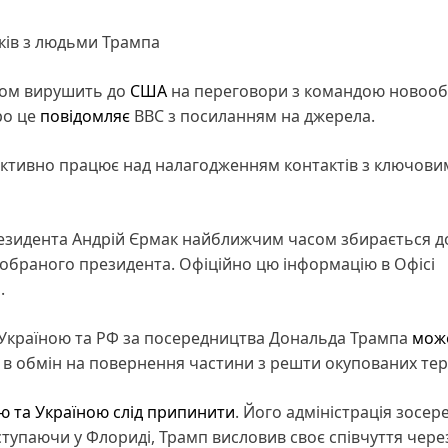
ків з людьми Трампа
ом вирушить до
США
на переговори з командою новоо
ро це
повідомляє
BBC з посиланням на джерела.
 активно працює над налагодженням контактів з ключови
резидента Андрій Єрмак найближчим часом збирається д
обраного президента. Офіційно цю інформацію в Офісі
.
 Україною та РФ за посередництва Дональда Трампа
мож
в обмін на повернення частини з решти окупованих тер
ю та Україною слід припинити
. Його адміністрація зосер
тупаючи у Флориді, Трамп висловив своє співчуття чере