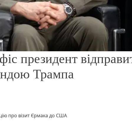
Офіс президент відправи
мандою Трампа
цію про візит Єрмака до США