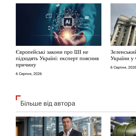
п
и
с
і
Європейські закони про ШІ не
Зеленський
підходять Україні: експерт пояснив
України у 
в
причину
6 Серпня, 202
6 Серпня, 2026
Більше від автора