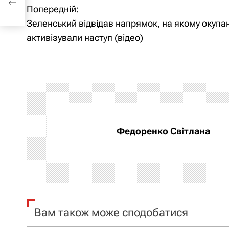
Н
Попередній:
Зеленський відвідав напрямок, на якому окупа
а
активізували наступ (відео)
в
і
г
а
Федоренко Світлана
ц
і
я
з
Вам також може сподобатися
а