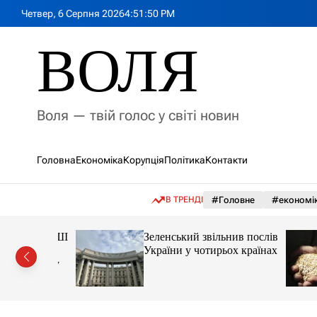
П
Четвер, 6 Серпня 2026
4
:
51
:
52
PM
е
р
ВОЛЯ
е
й
т
и
Воля — твій голос у світі новин
д
о
в
Головна
Економіка
Корупція
Політика
Контакти
м
і
с
В ТРЕНДІ
#Головне
#економі
т
у
они про ШІ
Зеленський звільнив послів
їні:
України у чотирьох країнах
 причину