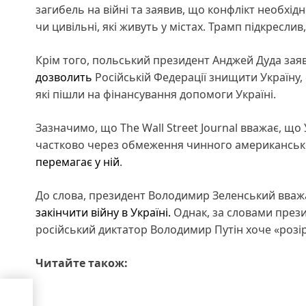
загибель на війні та заявив, що конфлікт необхід
чи цивільні, які живуть у містах. Трамп підкресли
Крім того, польський президент Анджей Дуда за
дозволить
Російській Федерації знищити Україну, 
які пішли на фінансування допомоги Україні.
Зазначимо, що The Wall Street Journal вважає, що 
частково через обмеження чинного американськ
перемагає у ній
.
До слова, президент Володимир Зеленський вва
закінчити війну в Україні.
Однак, за словами презид
російський диктатор Володимир Путін хоче «розір
Читайте також:
на