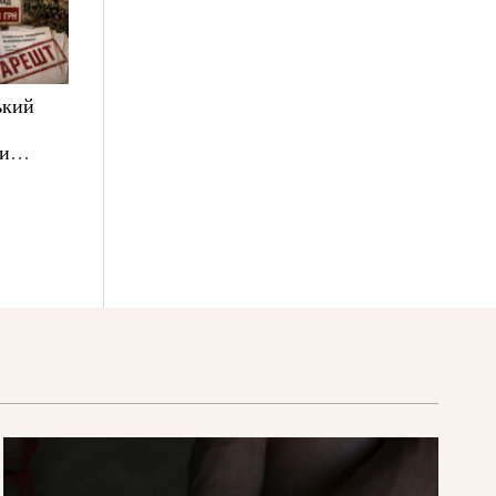
ький
ни