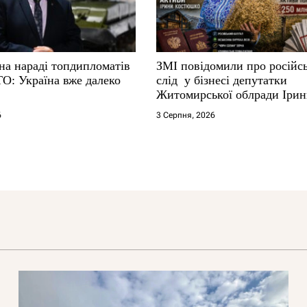
на нараді топдипломатів
ЗМІ повідомили про російс
ТО: Україна вже далеко
слід у бізнесі депутатки
Житомирської облради Іри
Костюшко та чому можуть
6
3 Серпня, 2026
арештувати її активи