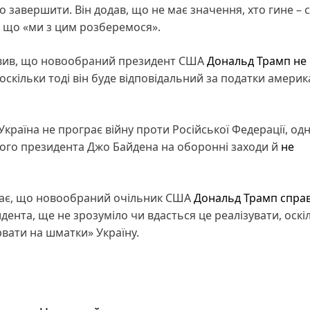
но завершити. Він додав, що не має значення, хто гине – 
в, що «ми з цим розберемося».
явив, що новообраний президент США
Дональд Трамп
не
оскільки тоді він буде відповідальний за податки америк
Україна не програє війну проти Російської Федерації, од
ого президента Джо Байдена на оборонні заходи й
не
жає, що новообраний очільник США
Дональд Трамп справ
ента, ще не зрозуміло чи вдасться це реалізувати, оскі
вати на шматки» Україну.