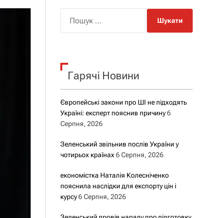
о
р
П
о
о
в
о
ш
г
у
о
р
к
е
Гарячі Новини
:
ж
и
м
у
Європейські закони про ШІ не підходять
Україні: експерт пояснив причину
6
Серпня, 2026
Зеленський звільнив послів України у
чотирьох країнах
6 Серпня, 2026
економістка Наталія Колесніченко
пояснила наслідки для експорту цін і
курсу
6 Серпня, 2026
Зеленський провів нараду про підготовку