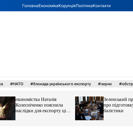
Головна
Економіка
Корупція
Політика
Контакти
ка
#НАТО
#блокада українського експорту
#зерно
#обстр
економістка Наталія
Зеленський прові
Колесніченко пояснила
про підготовку ук
наслідки для експорту цін і
балістики
курсу