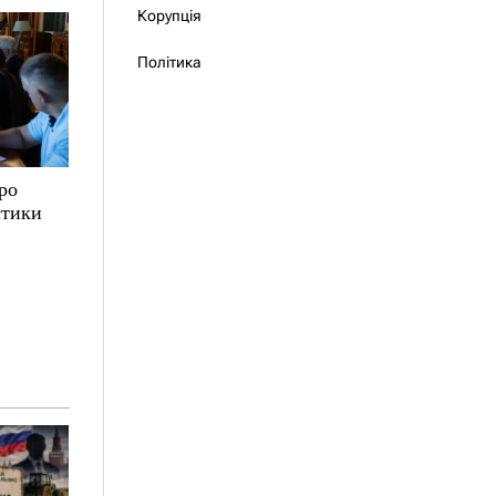
Корупція
Політика
ро
стики