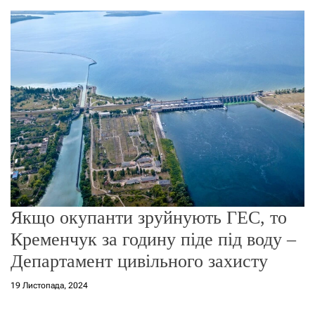
о
р
е
ж
и
м
у
Якщо окупанти зруйнують ГЕС, то
Кременчук за годину піде під воду –
Департамент цивільного захисту
19 Листопада, 2024