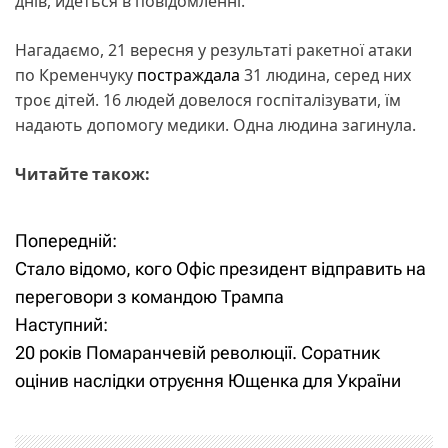
днів, йдеться в повідомленні.
Нагадаємо, 21 вересня у результаті ракетної атаки
по Кременчуку
постраждала
31 людина, серед них
троє дітей. 16 людей довелося госпіталізувати, їм
надають допомогу медики. Одна людина загинула.
Читайте також:
Попередній:
Н
Стало відомо, кого Офіс президент відправить на
а
переговори з командою Трампа
Наступний:
в
20 років Помаранчевій революції. Соратник
і
оцінив наслідки отруєння Ющенка для України
г