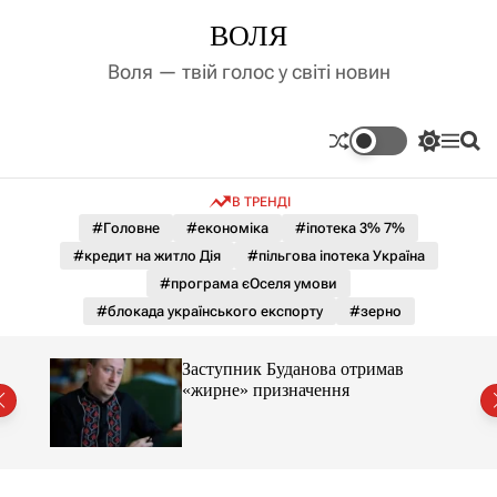
П
ВОЛЯ
е
р
Воля — твій голос у світі новин
е
й
т
П
М
П
и
е
е
о
д
р
н
ш
В ТРЕНДІ
е
ю
у
о
м
к
#Головне
#економіка
#іпотека 3% 7%
в
и
м
#кредит на житло Дія
#пільгова іпотека Україна
к
і
а
#програма єОселя умови
ч
с
#блокада українського експорту
#зерно
к
т
о
у
л
Заступник Буданова отримав
ь
«жирне» призначення
о
міст
р
о
в
о
г