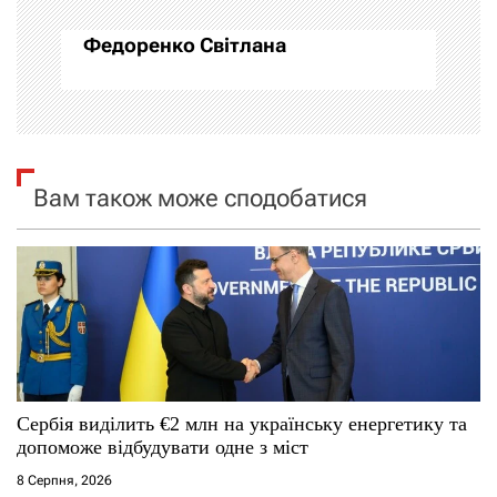
а
Федоренко Світлана
ц
і
я
Вам також може сподобатися
з
а
п
и
с
Сербія виділить €2 млн на українську енергетику та
і
допоможе відбудувати одне з міст
8 Серпня, 2026
в