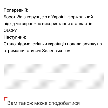
Попередній:
Н
Боротьба з корупцією в Україні: формальний
а
підхід чи справжнє використання стандартів
ОЕСР?
в
Наступний:
і
Стало відомо, скільки українців подали заявку на
отримання «тисячі Зеленського»
г
а
ц
і
я
Вам також може сподобатися
з