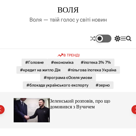
П
ВОЛЯ
е
р
Воля — твій голос у світі новин
е
й
т
П
М
П
и
е
е
о
д
р
н
ш
В ТРЕНДІ
е
ю
у
о
м
к
#Головне
#економіка
#іпотека 3% 7%
в
и
м
#кредит на житло Дія
#пільгова іпотека Україна
к
і
а
#програма єОселя умови
ч
с
#блокада українського експорту
#зерно
к
т
о
у
л
Зеленський розповів, про що
ь
домовився з Вучичем
о
р
о
в
о
г