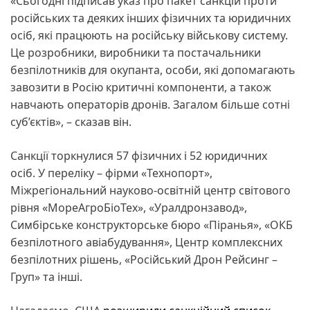
«Сьогодні підписав указ про пакет санкцій проти
російських та деяких інших фізичних та юридичних
осіб, які працюють на російську військову систему.
Це розробники, виробники та постачальники
безпілотників для окупанта, особи, які допомагають
завозити в Росію критичні компоненти, а також
навчають операторів дронів. Загалом більше сотні
суб’єктів», – сказав він.
Санкції торкнулися 57 фізичних і 52 юридичних
осіб. У переліку – фірми «Технопорт»,
Міжрегіональний науково-освітній центр світового
рівня «МореАгроБіоТех», «Уралдронзавод»,
Симбірське конструкторське бюро «Піранья», «ОКБ
безпілотного авіабудування», Центр комплексних
безпілотних рішень, «Російський Дрон Рейсинг –
Груп» та інші.