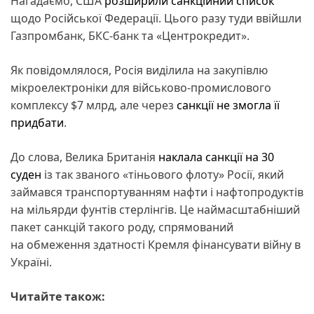
Нагадаємо, США
розширили санкційний список
щодо Російської Федерації. Цього разу туди ввійшли
Газпромбанк, БКС-банк та «Центрокредит».
Як повідомлялося, Росія виділила на закупівлю
мікроелектроніки для військово-промислового
комплексу $7 млрд, але через
санкції
не змогла її
придбати
.
До слова, Велика Британія
наклала санкції на 30
суден
із так званого «тіньового флоту» Росії, який
займався транспортуванням нафти і нафтопродуктів
на мільярди фунтів стерлінгів. Це наймасштабніший
пакет санкцій такого роду, спрямований
на обмеження здатності Кремля фінансувати війну в
Україні.
Читайте також: