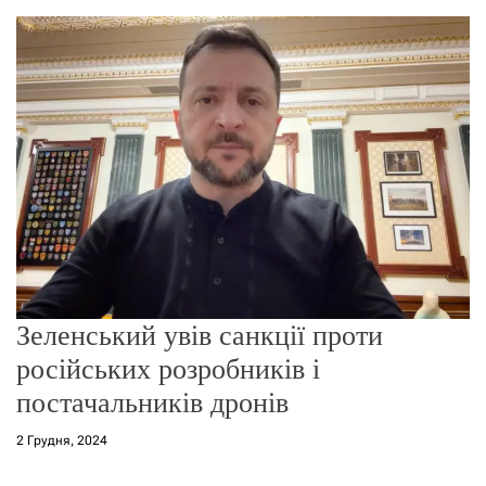
о
р
е
ж
и
м
у
Зеленський увів санкції проти
російських розробників і
постачальників дронів
2 Грудня, 2024