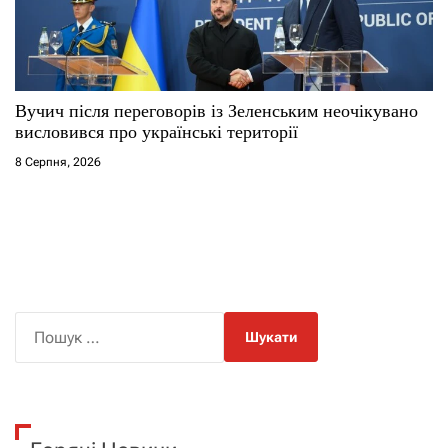
Вучич після переговорів із Зеленським неочікувано
висловився про українські території
8 Серпня, 2026
П
о
ш
у
к