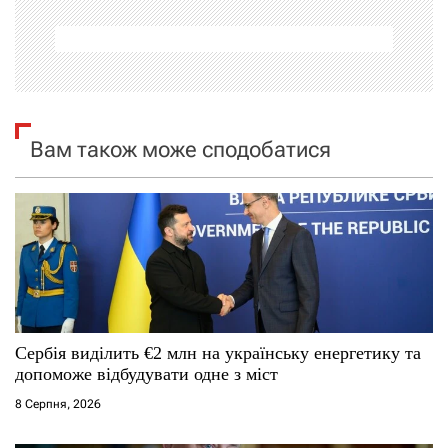
а
ц
і
я
Вам також може сподобатися
з
а
п
и
с
Сербія виділить €2 млн на українську енергетику та
допоможе відбудувати одне з міст
і
8 Серпня, 2026
в