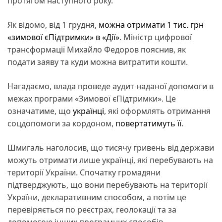
протягом наступного року.
Як відомо, від 1 грудня,
можна отримати 1 тис. грн
«зимової єПідтримки» в «Дії»
. Міністр цифрової
трансформації Михайло Федоров пояснив, як
подати заяву та куди можна витратити кошти.
Нагадаємо, влада проведе аудит наданої допомоги в
межах програми «Зимової єПідтримки». Це
означатиме, що
українці
, які оформлять отримання
соцдопомоги за кордоном,
повертатимуть її
.
Шмигаль наголосив, що тисячу гривень від держави
можуть отримати лише українці, які перебувають на
території України. Спочатку громадяни
підтверджують, що вони перебувають на території
України, декларативним способом, а потім це
перевіряється по реєстрах, геолокації та за
допомогою інших програмних способів.