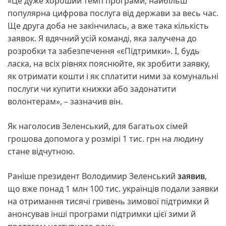
«Це дуже хороший темп програми, найбільш
популярна цифрова послуга від держави за весь час.
Ще друга доба не закінчилась, а вже така кількість
заявок. Я вдячний усій команді, яка залучена до
розробки та забезпечення «єПідтримки». І, будь
ласка, на всіх рівнях пояснюйте, як зробити заявку,
як отримати кошти і як сплатити ними за комунальні
послуги чи купити книжки або задонатити
волонтерам», – зазначив він.
Як наголосив Зеленський, для багатьох сімей
грошова допомога у розмірі 1 тис. грн на людину
стане відчутною.
Раніше президент Володимир Зеленський
заявив
,
що вже понад 1 млн 100 тис. українців подали заявки
на отримання тисячі гривень зимової підтримки й
анонсував інші програми підтримки цієї зими й