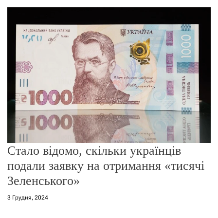
о
р
е
ж
и
м
у
Стало відомо, скільки українців
подали заявку на отримання «тисячі
Зеленського»
3 Грудня, 2024