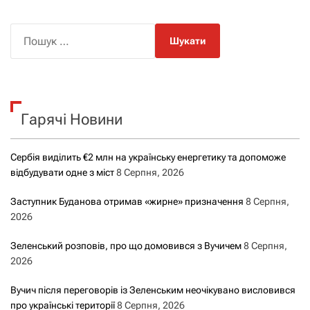
П
о
ш
у
к
Гарячі Новини
:
Сербія виділить €2 млн на українську енергетику та допоможе
відбудувати одне з міст
8 Серпня, 2026
Заступник Буданова отримав «жирне» призначення
8 Серпня,
2026
Зеленський розповів, про що домовився з Вучичем
8 Серпня,
2026
Вучич після переговорів із Зеленським неочікувано висловився
про українські території
8 Серпня, 2026