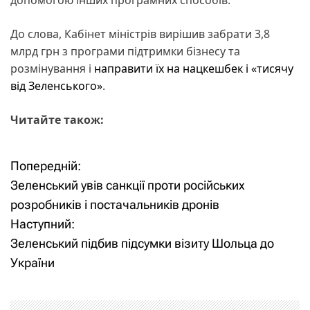
До слова, Кабінет міністрів вирішив забрати 3,8
млрд грн з програми підтримки бізнесу та
розмінування і
направити їх на нацкешбек і «тисячу
від Зеленського»
.
Читайте також:
Попередній:
Н
Зеленський увів санкції проти російських
а
розробників і постачальників дронів
Наступний:
в
Зеленський підбив підсумки візиту Шольца до
і
України
г