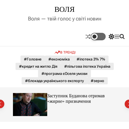
П
ВОЛЯ
е
р
Воля — твій голос у світі новин
е
й
т
П
М
П
и
е
е
о
д
р
н
ш
В ТРЕНДІ
е
ю
у
о
м
к
#Головне
#економіка
#іпотека 3% 7%
в
и
м
#кредит на житло Дія
#пільгова іпотека Україна
к
і
а
#програма єОселя умови
ч
с
#блокада українського експорту
#зерно
к
т
о
у
л
Заступник Буданова отримав
ь
«жирне» призначення
о
міст
р
о
в
о
г