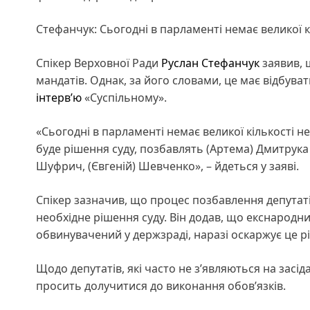
Стефанчук: Сьогодні в парламенті немає великої кі
Спікер Верховної Ради
Руслан Стефанчук
заявив, 
мандатів. Однак, за його словами, це має відбува
інтерв’ю
«Суспільному».
«Сьогодні в парламенті немає великої кількості не
буде рішення суду, позбавлять (Артема) Дмитрука 
Шуфрич, (Євгеній) Шевченко», – йдеться у заяві.
Спікер зазначив, що процес позбавлення депутатів
необхідне рішення суду. Він додав, що екснародн
обвинувачений у держзраді, наразі оскаржує це рі
Щодо депутатів, які часто не зʼявляються на засід
просить долучитися до виконання обовʼязків.