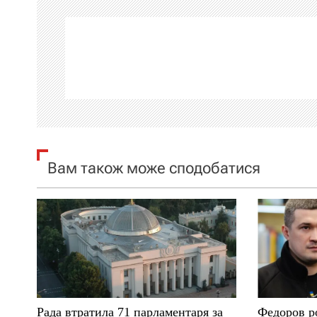
г
а
ц
і
я
Вам також може сподобатися
з
а
п
и
с
Рада втратила 71 парламентаря за
Федоров р