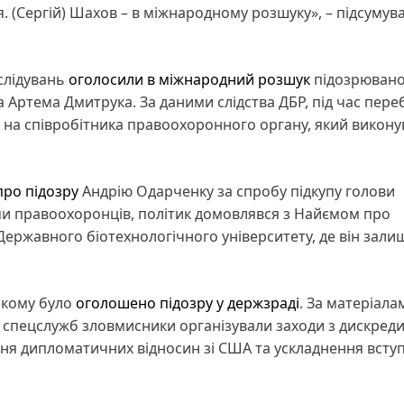
я. (Сергій) Шахов – в міжнародному розшуку», – підсумув
слідувань
оголосили в міжнародний розшук
підозрювано
 Артема Дмитрука. За даними слідства ДБР, під час пере
 на співробітника правоохоронного органу, який викону
про підозру
Андрію Одарченку за спробу підкупу голови
ми правоохоронців, політик домовлявся з Найємом про
Державного біотехнологічного університету, де він зали
ькому було
оголошено підозру у держзраді
. За матеріала
х спецслужб зловмисники організували заходи з дискреди
ння дипломатичних відносин зі США та ускладнення всту