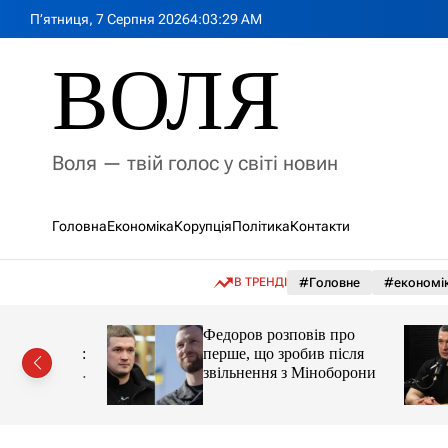
П
П’ятниця, 7 Серпня 2026
4
:
03
:
31
AM
е
р
ВОЛЯ
е
й
т
и
Воля — твій голос у світі новин
д
о
в
Головна
Економіка
Корупція
Політика
Контакти
м
і
с
В ТРЕНДІ
#Головне
#економі
т
у
Федоров розповів про
ім років:
перше, що зробив після
лишали
звільнення з Міноборони