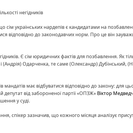
лькості негідників
що сім українських нардепів є кандидатами на позбавле
тися відповідно до законодавчих норм. Про це він зауваж
гідників. Є сім юридичних фактів для позбавлення. Як тіл
і (Андрія) Одарченка, те саме (Олександр) Дубінський, (
 мандатів має відбуватися відповідно до закону: для ць
ий депутат від забороненої партії «ОПЗЖ»
Віктор Медвед
шення у суді.
ання, спікер зазначив, що кожного місяця аналізує присут