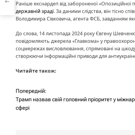
Раніше екснардеп від забороненої «Опозиційної 
державній зраді
. За даними слідства, він тісно 
Володимира Сівковича, агента ФСБ, завданням яко
До слова, 14 листопада 2024 року Євгену Шевчен
повідомляють джерела «Главкома» у правоохорон
соцмережах висловлювання, спрямовані на шкоду і
створюючи інформаційні приводи для антиукраїнс
Читайте також:
Попередній:
Н
Трамп назвав свій головний пріоритет у міжнар
а
сфері
в
і