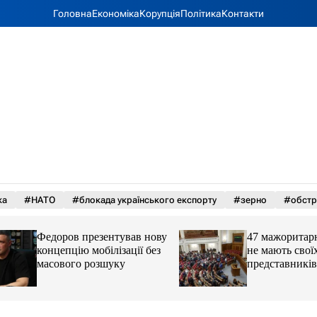
Головна
Економіка
Корупція
Політика
Контакти
ка
#НАТО
#блокада українського експорту
#зерно
#обстр
Федоров презентував нову
47 мажоритарних 
концепцію мобілізації без
не мають своїх
масового розшуку
представників у Р
причина