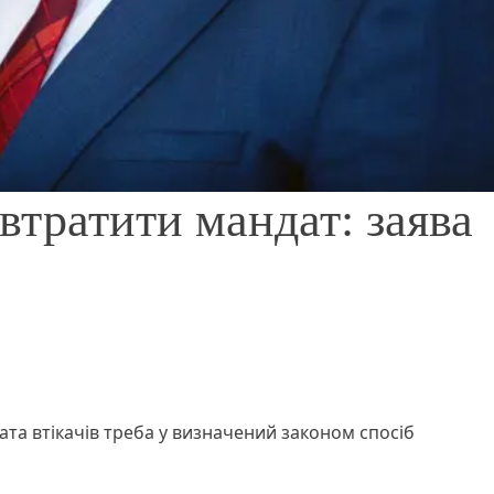
втратити мандат: заява
ата втікачів треба у визначений законом спосіб