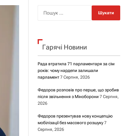
о
р
П
о
о
в
о
ш
г
у
о
р
к
е
Гарячі Новини
:
ж
и
м
у
Рада втратила 71 парламентаря за сім
років: чому нардепи залишали
парламент
7 Серпня, 2026
Федоров розповів про перше, що зробив
після звільнення з Міноборони
7 Серпня,
2026
Федоров презентував нову концепцію
мобілізації без масового розшуку
7
Серпня, 2026