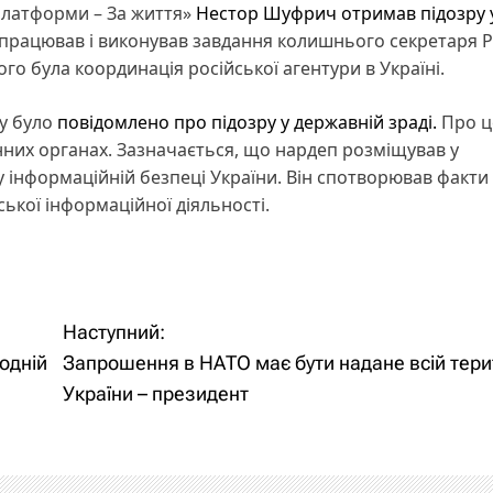
платформи – За життя»
Нестор Шуфрич
отримав підозру 
співпрацював і виконував завдання колишнього секретаря
го була координація російської агентури в Україні.
ку було
повідомлено про підозру у державній зраді.
Про ц
них органах. Зазначається, що нардеп розміщував у
нформаційній безпеці України. Він спотворював факти і 
ької інформаційної діяльності.
Наступний:
одній
Запрошення в НАТО має бути надане всій терит
України – президент