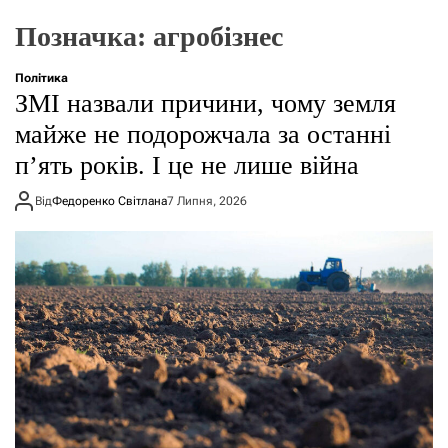
о
р
Позначка:
агробізнес
е
ж
и
Політика
м
ЗМІ назвали причини, чому земля
у
майже не подорожчала за останні
пʼять років. І це не лише війна
Від
Федоренко Світлана
7 Липня, 2026