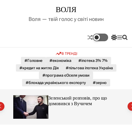
П
ВОЛЯ
е
р
Воля — твій голос у світі новин
е
й
т
П
М
П
и
е
е
о
д
р
н
ш
В ТРЕНДІ
е
ю
у
о
м
к
#Головне
#економіка
#іпотека 3% 7%
в
и
м
#кредит на житло Дія
#пільгова іпотека Україна
к
і
а
#програма єОселя умови
ч
с
#блокада українського експорту
#зерно
к
т
о
у
л
Зеленський розповів, про що
ь
домовився з Вучичем
о
р
о
в
о
г