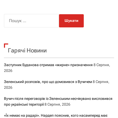
П
о
ш
у
к
Гарячі Новини
:
Заступник Буданова отримав «жирне» призначення
8 Серпня,
2026
Зеленський розповів, про що домовився з Вучичем
8 Серпня,
2026
Вучич після переговорів із Зеленським неочікувано висловився
про українські території
8 Серпня, 2026
«Їх немає на радарі». Нардеп пояснив, кого насамперед має