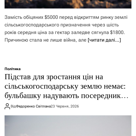
Замість обіцяних $5000 перед відкриттям ринку землі
сільськогосподарського призначення через шість
років середня ціна за гектар заледве сягнула $1800.
Причиною стала не лише війна, але
[читати далі…]
Політика
Підстав для зростання цін на
сільськогосподарську землю немає:
бульбашку надувають посередники –
ЗМІ
Від
Федоренко Світлана
23 Червня, 2026