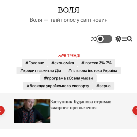
П
ВОЛЯ
е
р
Воля — твій голос у світі новин
е
й
т
П
М
П
и
е
е
о
д
р
н
ш
В ТРЕНДІ
е
ю
у
о
м
к
#Головне
#економіка
#іпотека 3% 7%
в
и
м
#кредит на житло Дія
#пільгова іпотека Україна
к
і
а
#програма єОселя умови
ч
с
#блокада українського експорту
#зерно
к
т
о
у
л
Заступник Буданова отримав
ь
«жирне» призначення
о
міст
р
о
в
о
г