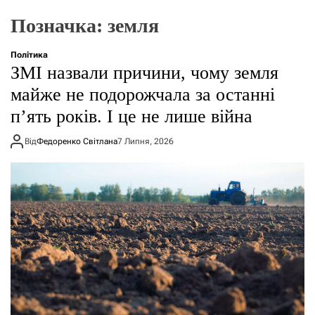
о
р
Позначка:
земля
е
ж
и
Політика
м
ЗМІ назвали причини, чому земля
у
майже не подорожчала за останні
пʼять років. І це не лише війна
Від
Федоренко Світлана
7 Липня, 2026