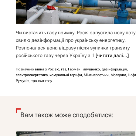
Чи вистачить газу взимку Росія запустила нову пот
хвилю дезінформації про українську енергетику.
Розпочалася вона відразу після зупинки транзиту
російського газу через Україну з 1
[читати далі…]
Позначено
війна з Росією
,
газ
,
Герман Галущенко
,
дезінформація
,
електроенергетика
,
комунальні тарифи
,
Міненергетики
,
Молдова
,
Нафт
Румунія
,
транзит газу
Вам також може сподобатися: