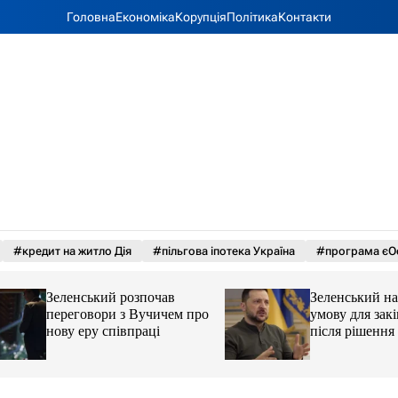
Головна
Економіка
Корупція
Політика
Контакти
#кредит на житло Дія
#пільгова іпотека Україна
#програма єО
Зеленський розпочав
Зеленський назва
переговори з Вучичем про
умову для закінче
нову еру співпраці
після рішення С