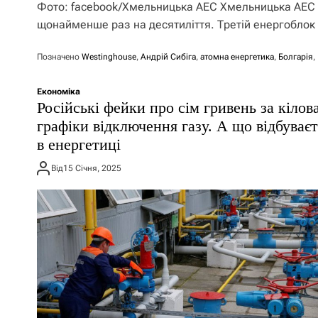
Фото: facebook/Хмельницька АЕС Хмельницька АЕС 
щонайменше раз на десятиліття. Третій енергоблок
Позначено
Westinghouse
,
Андрій Сибіга
,
атомна енергетика
,
Болгарія
,
Економіка
Російські фейки про сім гривень за кілова
графіки відключення газу. А що відбуває
в енергетиці
Від
15 Січня, 2025