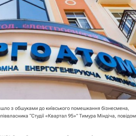
йшло з обшуками до київського помешкання бізнесмена,
піввласника “Студії «Квартал 95»” Тимура Міндіча, повідо