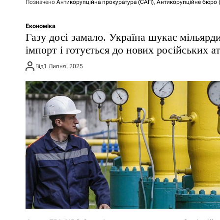
Позначено
Антикорупційна прокуратура (САП)
,
Антикорупційне бюро 
Економіка
Газу досі замало. Україна шукає мільярд
імпорт і готується до нових російських а
Від
1 Липня, 2025