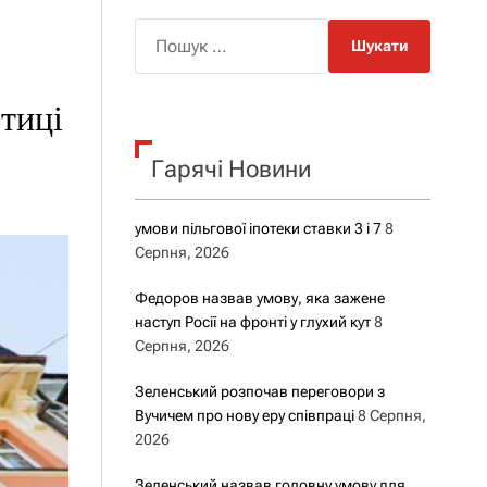
о
р
П
о
о
в
о
ш
г
тиці
у
о
р
к
е
Гарячі Новини
:
ж
и
м
у
умови пільгової іпотеки ставки 3 і 7
8
Серпня, 2026
Федоров назвав умову, яка зажене
наступ Росії на фронті у глухий кут
8
Серпня, 2026
Зеленський розпочав переговори з
Вучичем про нову еру співпраці
8 Серпня,
2026
Зеленський назвав головну умову для