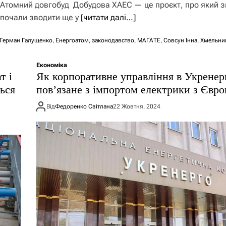
Атомний довгобуд Добудова ХАЕС — це проєкт, про який з
 почали зводити ще у
[читати далі…]
Герман Галущенко
,
Енергоатом
,
законодавство
,
МАГАТЕ
,
Совсун Інна
,
Хмельни
Економіка
т і
Як корпоративне управління в Укренер
ться
повʼязане з імпортом електрики з Євр
Від
Федоренко Світлана
22 Жовтня, 2024