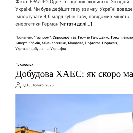
Фото: EPA/UPG Одне із газових сховищ на Західній
Україні. Чи буде дефіцит газу взимку Україні доведе
імпортувати 4,6 млрд кубів газу, повідомив міністр
енергетики Герман
[читати далі…]
Позначено
"Газпром"
,
Євросоюз
,
газ
,
Герман Галущенко
,
Греція
,
експо
імпорт
,
Кабмін
,
Міненергетики
,
Молдова
,
Нафтогаз
,
Норвегія
,
Укргазвидобування
,
Укрнафта
Економіка
Добудова ХАЕС: як скоро ма
Від
18 Лютого, 2025