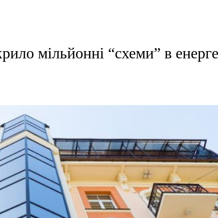
рило мільйонні “схеми” в енерге