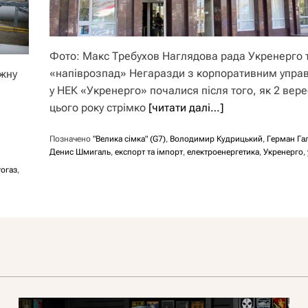
Фото: Макс Требухов Наглядова рада Укренерго т
«напіврозпад» Негаразди з корпоративним упра
ужну
у НЕК «Укренерго» почалися після того, як 2 вер
цього року стрімко
[читати далі…]
Позначено
"Велика сімка" (G7)
,
Володимир Кудрицький
,
Герман Га
Денис Шмигаль
,
експорт та імпорт
,
електроенергетика
,
Укренерго
,
огаз
,