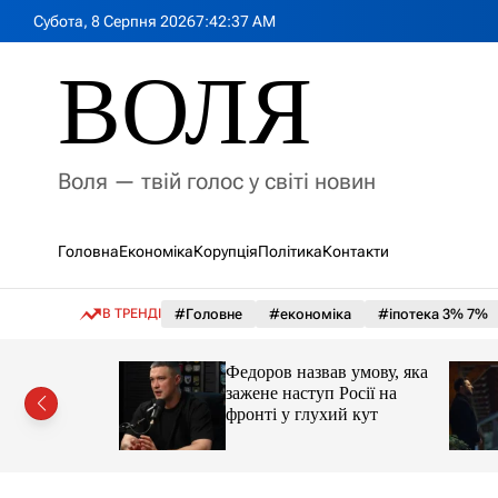
П
Субота, 8 Серпня 2026
7
:
42
:
39
AM
е
р
ВОЛЯ
е
й
т
и
Воля — твій голос у світі новин
д
о
в
Головна
Економіка
Корупція
Політика
Контакти
м
і
с
В ТРЕНДІ
#Головне
#економіка
#іпотека 3% 7%
т
у
іпотеки
Федоров назвав умову, яка
зажене наступ Росії на
фронті у глухий кут