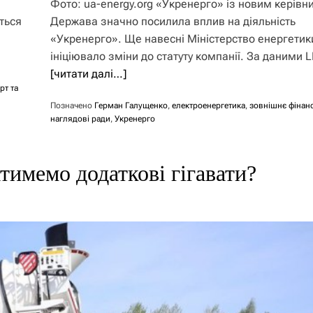
Фото: ua-energy.org «Укренерго» із новим керів
ться
Держава значно посилила вплив на діяльність
«Укренерго». Ще навесні Міністерство енергетик
ініціювало зміни до статуту компанії. За даними L
[читати далі…]
рт та
Позначено
Герман Галущенко
,
електроенергетика
,
зовнішнє фінан
наглядові ради
,
Укренерго
тимемо додаткові гігавати?