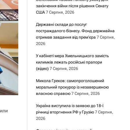
закінчення війни після рішення Сенату
США
7 Серпня, 2026
Державні склади до послуг
постраждалого бізнесу. Фонд держмайна
отримав завдання від прем’єра
7 Серпня,
2026
У кабінеті мера Хмельницького замість
килимків лежать російські прапори
(відео)
7 Серпня, 2026
Микола Греков: самопроголошений
моральний прокурор із незавершеною
власною справою
7 Серпня, 2026
Україна виступила із заявою до 18-ї
мили
річниці вторгнення РФ у Грузію
7 Серпня,
2026