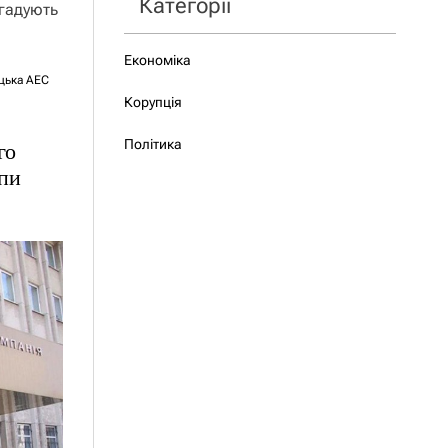
Категорії
гадують
Економіка
цька АЕС
Корупція
Політика
го
опи