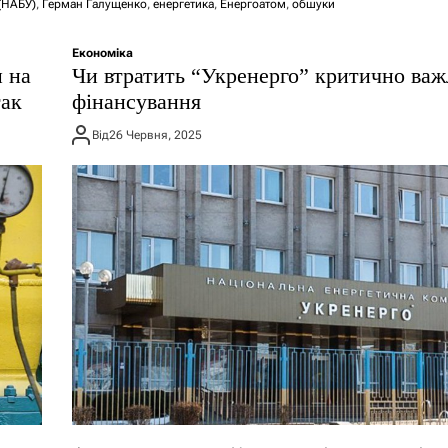
(НАБУ)
,
Герман Галущенко
,
енергетика
,
Енергоатом
,
обшуки
Економіка
и на
Чи втратить “Укренерго” критично важ
так
фінансування
Від
26 Червня, 2025