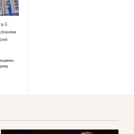
а її
влінням
есня
лущенко
,
уряд