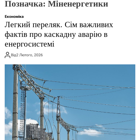
Позначка:
Міненергетики
о
р
е
Економіка
ж
Легкий переляк. Сім важливих
и
м
фактів про каскадну аварію в
у
енергосистемі
Від
2 Лютого, 2026