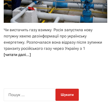
Чи вистачить газу взимку Росія запустила нову
потужну хвилю дезінформації про українську
енергетику. Розпочалася вона відразу після зупинки
транзиту російського газу через Україну з 1
[читати далі…]
П
о
ш
у