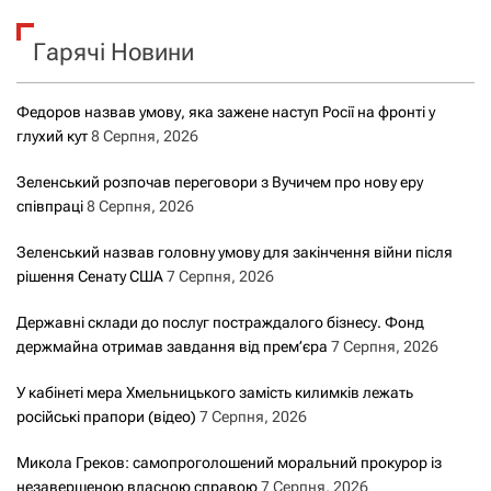
к
Гарячі Новини
:
Федоров назвав умову, яка зажене наступ Росії на фронті у
глухий кут
8 Серпня, 2026
Зеленський розпочав переговори з Вучичем про нову еру
співпраці
8 Серпня, 2026
Зеленський назвав головну умову для закінчення війни після
рішення Сенату США
7 Серпня, 2026
Державні склади до послуг постраждалого бізнесу. Фонд
держмайна отримав завдання від прем’єра
7 Серпня, 2026
У кабінеті мера Хмельницького замість килимків лежать
російські прапори (відео)
7 Серпня, 2026
Микола Греков: самопроголошений моральний прокурор із
незавершеною власною справою
7 Серпня, 2026